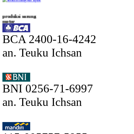
produksi sarung
motor
BCA 2400-16-4242
produksi tenda cafe
an. Teuku Ichsan
di jakarta
tenda roder bazar
BNI 0256-71-6997
an. Teuku Ichsan
tenda iklan
tenda payung jati