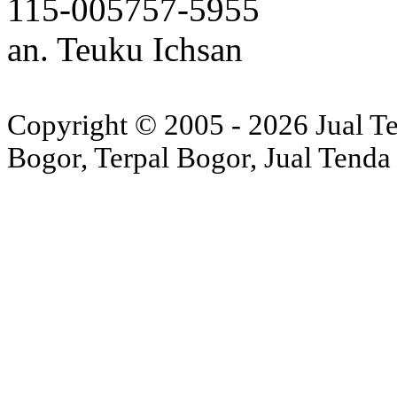
115-005757-5955
Awning
an. Teuku Ichsan
tenda membrane
Copyright © 2005 - 2026 Jual Ten
tenda payung kayu
Bogor, Terpal Bogor, Jual Tenda
tenda promosi
Jual sarung mobil
tenda bazar